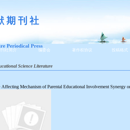
献 期 刊 社
ure Periodical Press
期刊社简介
编委会
著作权协议
投稿格式
cational Science Literature
————————————————————————————
 Affecting Mechanism of Parental Educational Involvement Synergy o