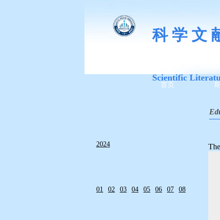
科 学 文 
Scientific Literat
首页
Edu
—
2024
The
01
02
03
04
05
06
07
08