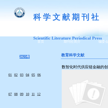
科 学 文 献 期 刊 社
Scientific Literature Periodical Press
首页
期刊社简介
编委
教育科学文献
2025年
————————————
数智化时代供应链金融的创
01
02
03
04
05
06
07
08
09
10
11
12