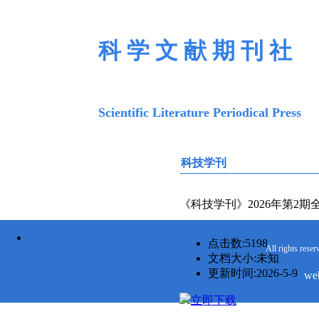
科 学 文 献 期 刊 社
Scientific Literature Periodical Press
首页
期刊社简介
编委
科技学刊
————————————
《科技学刊》2026年第2期
点击数:
5198
All rights reser
文档大小:
未知
更新时间:
2026-5-9
we
立即下载