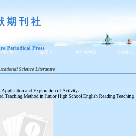
献 期 刊 社
ure Periodical Press
期刊社简介
编委会
著作权协议
投稿格式
cational Science Literature
————————————————————————————
 Application and Exploration of Activity-
ed Teaching Method in Junior High School English Reading Teaching