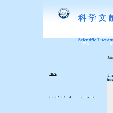
科 学 文 
Scientific Literat
首页
Edu
—
2024
The
bas
01
02
03
04
05
06
07
08